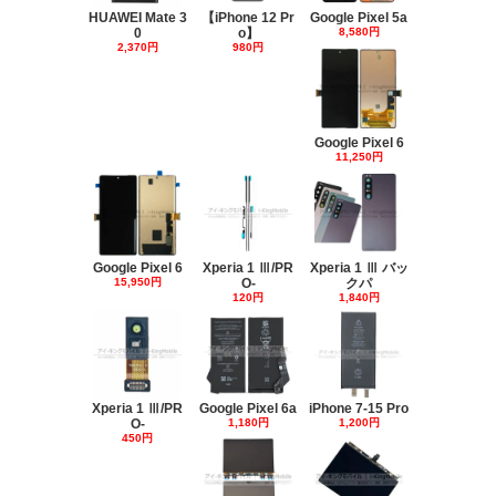
HUAWEI Mate 3
【iPhone 12 Pr
Google Pixel 5a
0
o】
8,580円
2,370円
980円
Google Pixel 6
11,250円
Google Pixel 6
Xperia 1 Ⅲ/PR
Xperia 1 Ⅲ バッ
15,950円
O-
クパ
120円
1,840円
Xperia 1 Ⅲ/PR
Google Pixel 6a
iPhone 7-15 Pro
O-
1,180円
1,200円
450円