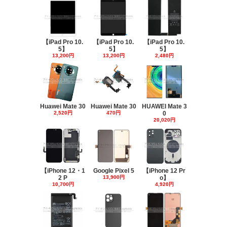
【iPad Pro 10.
【iPad Pro 10.
【iPad Pro 10.
5】
5】
5】
13,200円
13,200円
2,480円
Huawei Mate 30
Huawei Mate 30
HUAWEI Mate 3
2,520円
470円
0
20,020円
【iPhone 12・1
Google Pixel 5
【iPhone 12 Pr
2 P
13,900円
o】
10,700円
4,920円