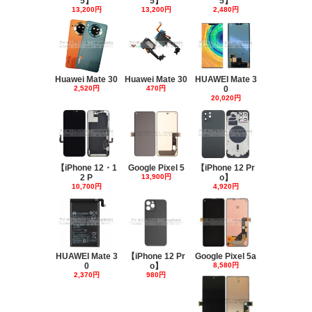
5】
5】
5】
13,200円
13,200円
2,480円
Huawei Mate 30
Huawei Mate 30
HUAWEI Mate 3
2,520円
470円
0
20,020円
【iPhone 12・1
Google Pixel 5
【iPhone 12 Pr
2 P
13,900円
o】
10,700円
4,920円
HUAWEI Mate 3
【iPhone 12 Pr
Google Pixel 5a
0
o】
8,580円
2,370円
980円