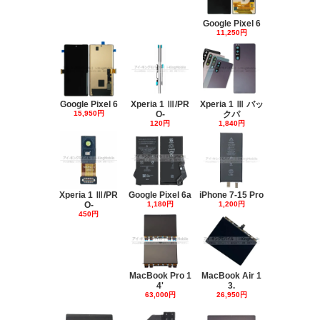
Google Pixel 6
11,250円
Google Pixel 6
Xperia 1 Ⅲ/PR
Xperia 1 Ⅲ バッ
15,950円
O-
クパ
120円
1,840円
Xperia 1 Ⅲ/PR
Google Pixel 6a
iPhone 7-15 Pro
O-
1,180円
1,200円
450円
MacBook Pro 1
MacBook Air 1
4'
3.
63,000円
26,950円