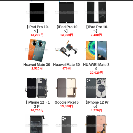
【iPad Pro 10.
【iPad Pro 10.
【iPad Pro 10.
5】
5】
5】
13,200円
13,200円
2,480円
Huawei Mate 30
Huawei Mate 30
HUAWEI Mate 3
2,520円
470円
0
20,020円
【iPhone 12・1
Google Pixel 5
【iPhone 12 Pr
2 P
13,900円
o】
10,700円
4,920円