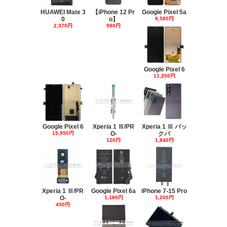
HUAWEI Mate 3
【iPhone 12 Pr
Google Pixel 5a
0
o】
8,580円
2,370円
980円
Google Pixel 6
11,250円
Google Pixel 6
Xperia 1 Ⅲ/PR
Xperia 1 Ⅲ バッ
15,950円
O-
クパ
120円
1,840円
Xperia 1 Ⅲ/PR
Google Pixel 6a
iPhone 7-15 Pro
O-
1,180円
1,200円
450円