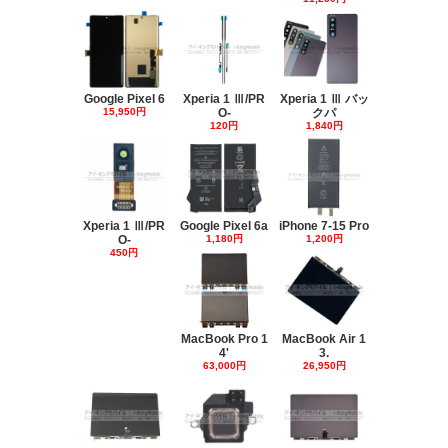
Google Pixel 6
Xperia 1 Ⅲ/PR
Xperia 1 Ⅲ バッ
15,950円
O-
クパ
120円
1,840円
Xperia 1 Ⅲ/PR
Google Pixel 6a
iPhone 7-15 Pro
O-
1,180円
1,200円
450円
MacBook Pro 1
MacBook Air 1
4'
3.
63,000円
26,950円