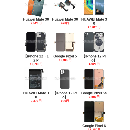
Huawei Mate 30
Huawei Mate 30
HUAWEI Mate 3
2,520円
470円
0
20,020円
【iPhone 12・1
Google Pixel 5
【iPhone 12 Pr
2 P
13,900円
o】
10,700円
4,920円
HUAWEI Mate 3
【iPhone 12 Pr
Google Pixel 5a
0
o】
8,580円
2,370円
980円
Google Pixel 6
11,250円