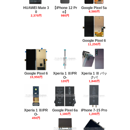
HUAWEI Mate 3
【iPhone 12 Pr
Google Pixel 5a
0
o】
8,580円
2,370円
980円
Google Pixel 6
11,250円
Google Pixel 6
Xperia 1 Ⅲ/PR
Xperia 1 Ⅲ バッ
15,950円
O-
クパ
120円
1,840円
Xperia 1 Ⅲ/PR
Google Pixel 6a
iPhone 7-15 Pro
O-
1,180円
1,200円
450円