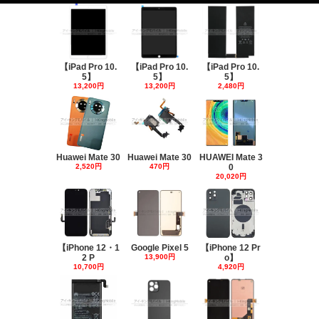
【iPad Pro 10.
【iPad Pro 10.
【iPad Pro 10.
5】
5】
5】
13,200円
13,200円
2,480円
Huawei Mate 30
Huawei Mate 30
HUAWEI Mate 3
2,520円
470円
0
20,020円
【iPhone 12・1
Google Pixel 5
【iPhone 12 Pr
2 P
13,900円
o】
10,700円
4,920円