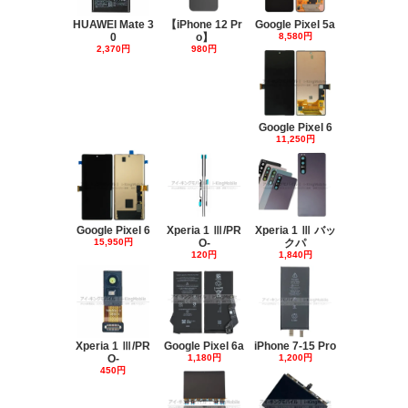
HUAWEI Mate 3
【iPhone 12 Pr
Google Pixel 5a
0
o】
8,580円
2,370円
980円
Google Pixel 6
11,250円
Google Pixel 6
Xperia 1 Ⅲ/PR
Xperia 1 Ⅲ バッ
15,950円
O-
クパ
120円
1,840円
Xperia 1 Ⅲ/PR
Google Pixel 6a
iPhone 7-15 Pro
O-
1,180円
1,200円
450円