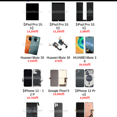
【iPad Pro 10.
【iPad Pro 10.
【iPad Pro 10.
5】
5】
5】
13,200円
13,200円
2,480円
Huawei Mate 30
Huawei Mate 30
HUAWEI Mate 3
2,520円
470円
0
20,020円
【iPhone 12・1
Google Pixel 5
【iPhone 12 Pr
2 P
13,900円
o】
10,700円
4,920円