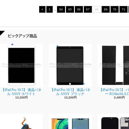
<
1
...
64
65
66
67
68
69
70
71
【iPad Pro 10.5】 液晶パネ
【iPad Pro 10.5】 液晶パネ
【iPad Pro 10.5
ル ASSY ホワイト
ル ASSY ブラック
ー 8134mAh A1
13,200円
13,200円
2,480円