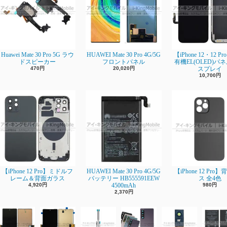
Huawei Mate 30 Pro 5G ラウ
HUAWEI Mate 30 Pro 4G/5G
【iPhone 12・12 P
ドスピーカー
フロントパネル
有機EL(OLED)パ
470円
20,020円
スプレイ
10,700円
【iPhone 12 Pro】ミドルフ
HUAWEI Mate 30 Pro 4G/5G
【iPhone 12 Pro
レーム＆背面ガラス
バッテリー HB555591EEW
ス 全4色
4,920円
4500mAh
980円
2,370円