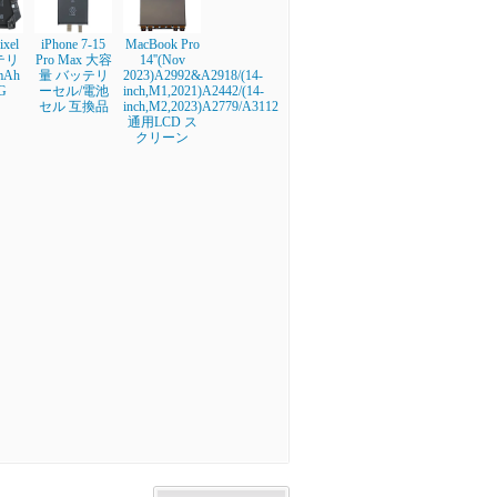
ixel
iPhone 7-15
MacBook Pro
テリ
Pro Max 大容
14''(Nov
mAh
量 バッテリ
2023)A2992&A2918/(14-
G
ーセル/電池
inch,M1,2021)A2442/(14-
セル 互換品
inch,M2,2023)A2779/A3112
通用LCD ス
クリーン