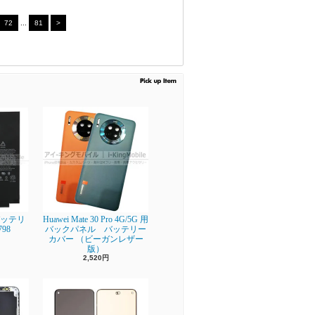
72
...
81
>
】 バッテリ
Huawei Mate 30 Pro 4G/5G 用
798
バックパネル バッテリー
カバー （ビーガンレザー
版）
2,520円