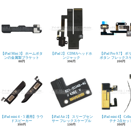
【iPad Mini 3】 ホームボタ
【iPad 2】 CDMAヘッドホ
【iPad Pro 9.7】
ンの金属製ブラケット
ンジャック
ボタン フレックス
88円
396円
200円
【iPad mini 4・5 通用】ラウ
【iPad Air 2】 スリープセン
【iPad mini 4】 Cell
ドスピーカー
サー フレックスケーブル
テナ 2点セッ
350円
130円
350円