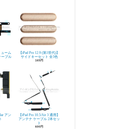
 ボリューム
【iPad Pro 12.9 (第1世代)】
ケーブル
サイドキーセット 全3色
165円
ular アン
【iPad Pro 10.5/Air 3 通用】
ト
アンテナ ケーブル 2本セッ
ト
600円