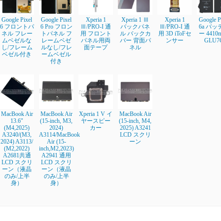
Google Pixel
Google Pixel
Xperia 1
Xperia 1 Ⅲ
Xperia 1
Google P
6 フロントパ
6 Pro フロン
Ⅲ/PRO-I 通
バックパネ
Ⅲ/PRO-I 通
6a バッ
ネル フレー
トパネル フ
用 フロント
ル バックカ
用 3D iToFセ
ー 4410
ムベゼルな
レームベゼ
パネル用両
バー 背面パ
ンサー
GLU7
し/フレーム
ルなし/フレ
面テープ
ネル
ベゼル付き
ームベゼル
付き
MacBook Air
MacBook Air
Xperia 1 V イ
MacBook Air
13.6"
(15-inch, M3,
ヤースピー
(15-inch, M4,
(M4,2025)
2024)
カー
2025) A3241
A3240/(M3,
A3114/MacBook
LCD スクリ
2024) A3113/
Air (15-
ーン
(M2,2022)
inch,M2,2023)
A2681共通
A2941 通用
LCD スクリ
LCD スクリ
ーン（液晶
ーン（液晶
のみ/上半
のみ/上半
身）
身）