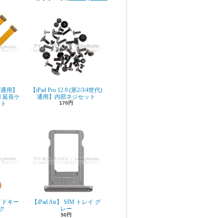
r 3通用】
【iPad Pro 12.9 (第2/3/4世代)
 延長ケ
通用】内部ネジセット
ット
170円
 サイドキー
【iPad Air】 SIM トレイ グ
ク
レー
50円