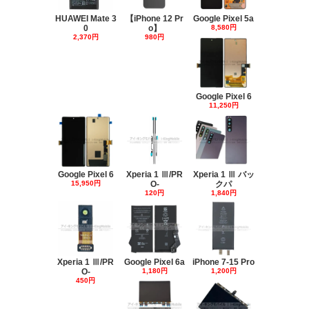
HUAWEI Mate 3
【iPhone 12 Pr
Google Pixel 5a
0
o】
8,580円
2,370円
980円
Google Pixel 6
11,250円
Google Pixel 6
Xperia 1 Ⅲ/PR
Xperia 1 Ⅲ バッ
15,950円
O-
クパ
120円
1,840円
Xperia 1 Ⅲ/PR
Google Pixel 6a
iPhone 7-15 Pro
O-
1,180円
1,200円
450円