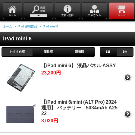
ホーム
>
iPad 修理部品
>
iPad mini 6
iPad mini 6
おすすめ順
価格順
新着順
【iPad mini 6】 液晶パネル ASSY
23,200円
【iPad mini 6/mini (A17 Pro) 2024
通用】 バッテリー 5034mAh A25
22
3,020円