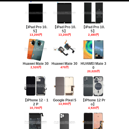
【iPad Pro 10.
【iPad Pro 10.
【iPad Pro 10.
5】
5】
5】
13,200円
13,200円
2,480円
Huawei Mate 30
Huawei Mate 30
HUAWEI Mate 3
2,520円
470円
0
20,020円
【iPhone 12・1
Google Pixel 5
【iPhone 12 Pr
2 P
13,900円
o】
10,700円
4,920円