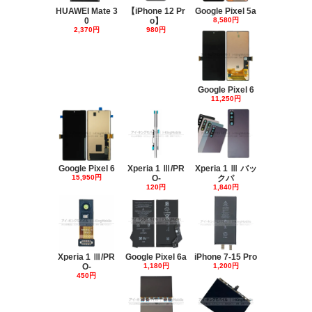
HUAWEI Mate 3
【iPhone 12 Pr
Google Pixel 5a
0
o】
8,580円
2,370円
980円
Google Pixel 6
11,250円
Google Pixel 6
Xperia 1 Ⅲ/PR
Xperia 1 Ⅲ バッ
15,950円
O-
クパ
120円
1,840円
Xperia 1 Ⅲ/PR
Google Pixel 6a
iPhone 7-15 Pro
O-
1,180円
1,200円
450円