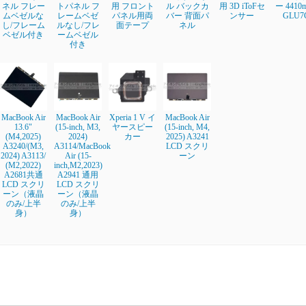
ネル フレー
トパネル フ
用 フロント
ル バックカ
用 3D iToFセ
ー 4410
ムベゼルな
レームベゼ
パネル用両
バー 背面パ
ンサー
GLU7
し/フレーム
ルなし/フレ
面テープ
ネル
ベゼル付き
ームベゼル
付き
MacBook Air
MacBook Air
Xperia 1 V イ
MacBook Air
13.6"
(15-inch, M3,
ヤースピー
(15-inch, M4,
(M4,2025)
2024)
カー
2025) A3241
A3240/(M3,
A3114/MacBook
LCD スクリ
2024) A3113/
Air (15-
ーン
(M2,2022)
inch,M2,2023)
A2681共通
A2941 通用
LCD スクリ
LCD スクリ
ーン（液晶
ーン（液晶
のみ/上半
のみ/上半
身）
身）