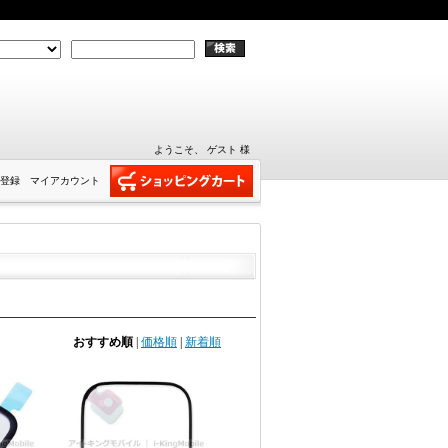
ようこそ、 ゲスト 様
登録
マイアカウント
おすすめ順
|
価格順
|
新着順