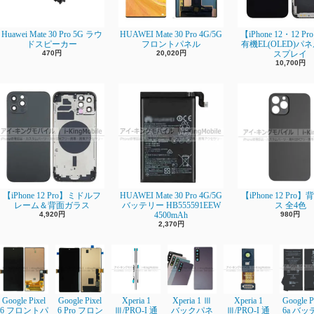
Huawei Mate 30 Pro 5G ラウ
HUAWEI Mate 30 Pro 4G/5G
【iPhone 12・12 P
ドスピーカー
フロントパネル
有機EL(OLED)パ
470円
20,020円
スプレイ
10,700円
【iPhone 12 Pro】ミドルフ
HUAWEI Mate 30 Pro 4G/5G
【iPhone 12 Pro
レーム＆背面ガラス
バッテリー HB555591EEW
ス 全4色
4,920円
4500mAh
980円
2,370円
Google Pixel
Google Pixel
Xperia 1
Xperia 1 Ⅲ
Xperia 1
Google P
6 フロントパ
6 Pro フロン
Ⅲ/PRO-I 通
バックパネ
Ⅲ/PRO-I 通
6a バッ