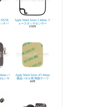
 /SE/SE
Apple Watch Series 5 44mm フ
 タッチパ
ォースタッチセンサー
270円
5 44mm バ
Apple Watch Series 4/5 44mm
拍センサ
液晶パネル用 両面テープ
20円