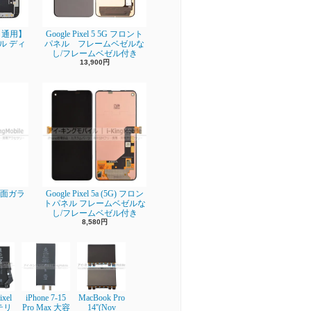
ro 通用】
Google Pixel 5 5G フロント
ネル ディ
パネル フレームベゼルな
し/フレームベゼル付き
13,900円
】背面ガラ
Google Pixel 5a (5G) フロン
トパネル フレームベゼルな
し/フレームベゼル付き
8,580円
ixel
iPhone 7-15
MacBook Pro
テリ
Pro Max 大容
14''(Nov