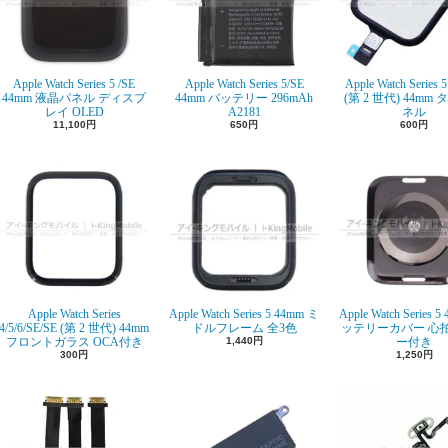
Apple Watch Series 5 /SE
Apple Watch Series 5/SE
Apple Watch Series 5
44mm 液晶パネル ディスプ
44mm バッテリー 296mAh
(第 2 世代) 44mm
レイ OLED
A2181
ネル
11,100円
650円
600円
Apple Watch Series
Apple Watch Series 5 44mm ミ
Apple Watch Series 
4/5/6/SE/SE (第 2 世代) 44mm
ドルフレーム 全3色
ッテリーカバー 心
フロントガラス OCA付き
1,440円
ー付き
300円
1,250円