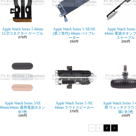
Apple Watch Series 5 44mm
Apple Watch Series 5 /SE/SE
Apple Watch Series
LCDコネクター ケーブル
(第 2 世代) 44mm バイブレ
44mm 電源ボタン
270円
ーター
スケーブル
250円
250円
Apple Watch Series 5/SE
Apple Watch Series 5 /SE
Apple Watch Series 5
40mm/44mm 通用電源ボタン
44mm ラウドスピーカー
用 ウォッチクラウン 
全3色
270円
版) 全3色
100円
100円
<
1
2
>