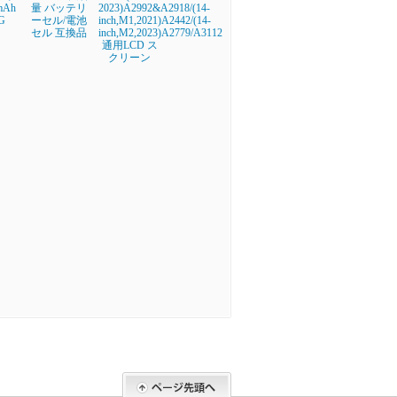
mAh
量 バッテリ
2023)A2992&A2918/(14-
G
ーセル/電池
inch,M1,2021)A2442/(14-
セル 互換品
inch,M2,2023)A2779/A3112
通用LCD ス
クリーン