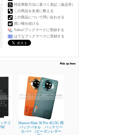
特定商取引法に基づく表記（返品等）
この商品を友達に教える
この商品について問い合わせる
買い物を続ける
Yahoo!ブックマークに登録する
はてなブックマークに登録する
】 バッテリ
Huawei Mate 30 Pro 4G/5G 用
798
バックパネル バッテリー
カバー （ビーガンレザー