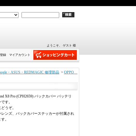
ようこそ、 ゲスト 様
登録
マイアカウント
ft・Google・ASUS・REDMAGIC 修理部品
>
OPPO
Find X8 Pro (CPH2659) バックカバー バッテリ
ーです。
にどうぞ。
ラレンズ、バックカバーステッカーが付属され
ます。