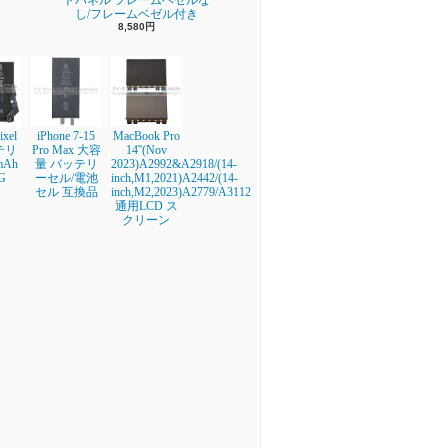
トパネル フレームベゼルな
し/フレームベゼル付き
8,580円
ixel
iPhone 7-15
MacBook Pro
テリ
Pro Max 大容
14''(Nov
mAh
量 バッテリ
2023)A2992&A2918/(14-
G
ーセル/電池
inch,M1,2021)A2442/(14-
セル 互換品
inch,M2,2023)A2779/A3112
通用LCD ス
クリーン