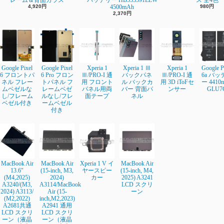
レーム＆背面ガラス
バッテリー HB555591EEW
ス 全4色
4,920円
4500mAh
980円
2,370円
Google Pixel
Google Pixel
Xperia 1
Xperia 1 Ⅲ
Xperia 1
Google P
6 フロントパ
6 Pro フロン
Ⅲ/PRO-I 通
バックパネ
Ⅲ/PRO-I 通
6a バッ
ネル フレー
トパネル フ
用 フロント
ル バックカ
用 3D iToFセ
ー 4410
ムベゼルな
レームベゼ
パネル用両
バー 背面パ
ンサー
GLU7
し/フレーム
ルなし/フレ
面テープ
ネル
ベゼル付き
ームベゼル
付き
MacBook Air
MacBook Air
Xperia 1 V イ
MacBook Air
13.6"
(15-inch, M3,
ヤースピー
(15-inch, M4,
(M4,2025)
2024)
カー
2025) A3241
A3240/(M3,
A3114/MacBook
LCD スクリ
2024) A3113/
Air (15-
ーン
(M2,2022)
inch,M2,2023)
A2681共通
A2941 通用
LCD スクリ
LCD スクリ
ーン（液晶
ーン（液晶