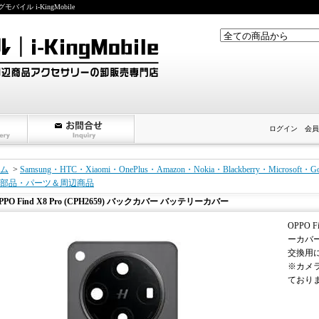
ル i-KingMobile
ログイン
会員
ム
>
Samsung・HTC・Xiaomi・OnePlus・Amazon・Nokia・Blackberry・Microso
部品・パーツ＆周辺商品
PPO Find X8 Pro (CPH2659) バックカバー バッテリーカバー
OPPO 
ーカバ
交換用
※カメ
ており