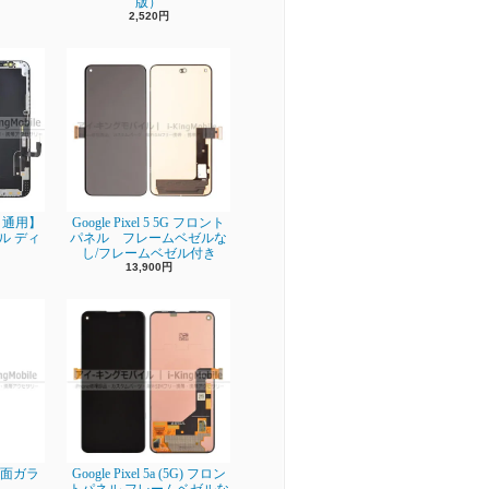
版）
2,520円
ro 通用】
Google Pixel 5 5G フロント
ネル ディ
パネル フレームベゼルな
し/フレームベゼル付き
13,900円
】背面ガラ
Google Pixel 5a (5G) フロン