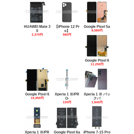
HUAWEI Mate 3
【iPhone 12 Pr
Google Pixel 5a
0
o】
8,580円
2,370円
980円
Google Pixel 6
11,250円
Google Pixel 6
Xperia 1 Ⅲ/PR
Xperia 1 Ⅲ バッ
15,950円
O-
クパ
120円
1,840円
Xperia 1 Ⅲ/PR
Google Pixel 6a
iPhone 7-15 Pro