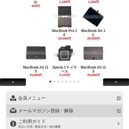
O-
1,180円
1,200円
450円
MacBook Pro 1
MacBook Air 1
4'
3.
63,000円
26,950円
MacBook Air (1
Xperia 1 V イヤ
MacBook Air (1
5
ース
5
25,850円
2,370円
25,850円
<
>
会員メニュー
メールマガジン登録・解除
ご利用ガイド
支払い方法 / 配送方法 / 会社概要