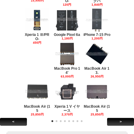
15,950円
O-
クパ
120円
1,840円
Xperia 1 Ⅲ/PR
Google Pixel 6a
iPhone 7-15 Pro
O-
1,180円
1,200円
450円
MacBook Pro 1
MacBook Air 1
4'
3.
63,000円
26,950円
MacBook Air (1
Xperia 1 V イヤ
MacBook Air (1
5
ース
5
25,850円
2,370円
25,850円
<
>