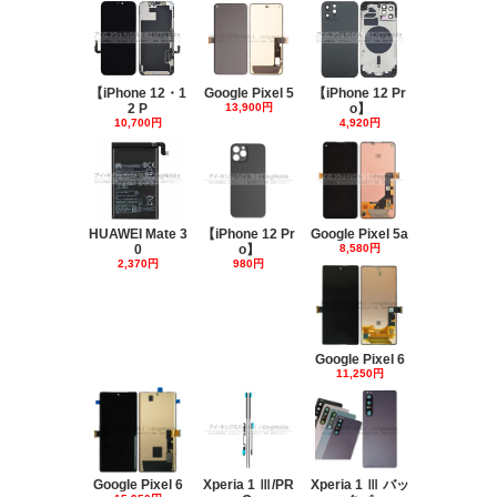
【iPhone 12・1
Google Pixel 5
【iPhone 12 Pr
2 P
13,900円
o】
10,700円
4,920円
HUAWEI Mate 3
【iPhone 12 Pr
Google Pixel 5a
0
o】
8,580円
2,370円
980円
Google Pixel 6
11,250円
Google Pixel 6
Xperia 1 Ⅲ/PR
Xperia 1 Ⅲ バッ