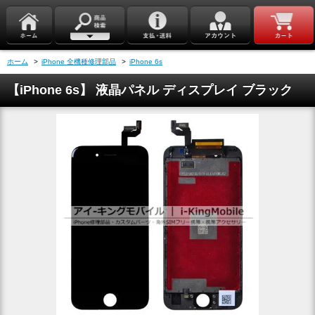
ホーム
>
iPhone 全機種修理部品
>
iPhone 6s
【iPhone 6s】 液晶パネル ディスプレイ ブラック