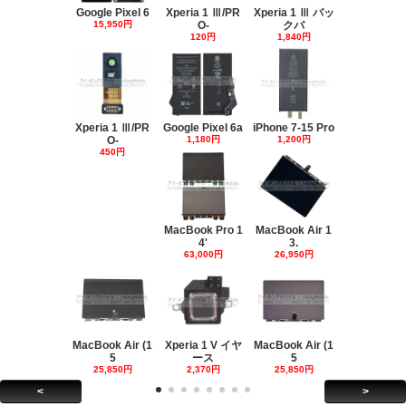
Google Pixel 6
Xperia 1 Ⅲ/PR
Xperia 1 Ⅲ バッ
15,950円
O-
クパ
120円
1,840円
Xperia 1 Ⅲ/PR
Google Pixel 6a
iPhone 7-15 Pro
O-
1,180円
1,200円
450円
MacBook Pro 1
MacBook Air 1
4'
3.
63,000円
26,950円
MacBook Air (1
Xperia 1 V イヤ
MacBook Air (1
5
ース
5
25,850円
2,370円
25,850円
<
>