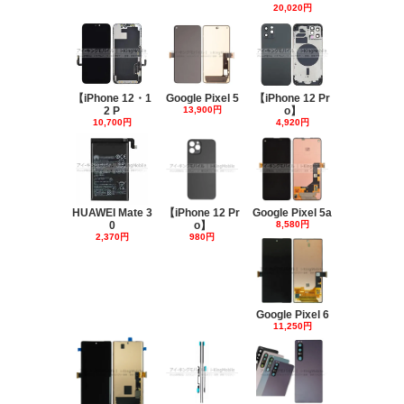
20,020円
【iPhone 12・1
Google Pixel 5
【iPhone 12 Pr
2 P
13,900円
o】
10,700円
4,920円
HUAWEI Mate 3
【iPhone 12 Pr
Google Pixel 5a
0
o】
8,580円
2,370円
980円
Google Pixel 6
11,250円