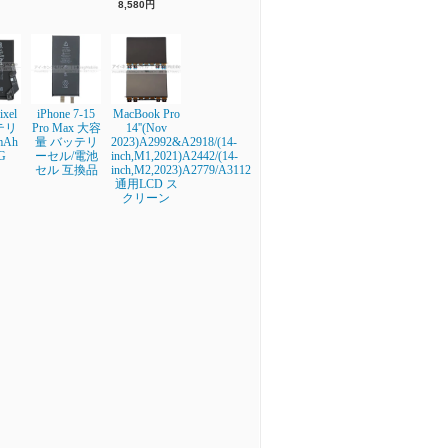
8,580円
ixel
iPhone 7-15
MacBook Pro
テリ
Pro Max 大容
14''(Nov
mAh
量 バッテリ
2023)A2992&A2918/(14-
G
ーセル/電池
inch,M1,2021)A2442/(14-
セル 互換品
inch,M2,2023)A2779/A3112
通用LCD ス
クリーン