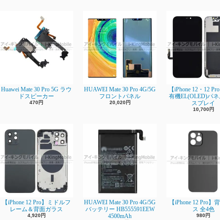
Huawei Mate 30 Pro 5G ラウ
HUAWEI Mate 30 Pro 4G/5G
【iPhone 12・12 P
ドスピーカー
フロントパネル
有機EL(OLED)パ
470円
20,020円
スプレイ
10,700円
【iPhone 12 Pro】ミドルフ
HUAWEI Mate 30 Pro 4G/5G
【iPhone 12 Pro
レーム＆背面ガラス
バッテリー HB555591EEW
ス 全4色
4,920円
4500mAh
980円