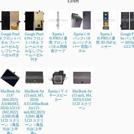
2,370円
Google Pixel
Google Pixel
Xperia 1
Xperia 1 Ⅲ
Xperia 1
Google P
6 フロントパ
6 Pro フロン
Ⅲ/PRO-I 通
バックパネ
Ⅲ/PRO-I 通
6a バッ
ネル フレー
トパネル フ
用 フロント
ル バックカ
用 3D iToFセ
ー 4410
ムベゼルな
レームベゼ
パネル用両
バー 背面パ
ンサー
GLU7
し/フレーム
ルなし/フレ
面テープ
ネル
ベゼル付き
ームベゼル
付き
MacBook Air
MacBook Air
Xperia 1 V イ
MacBook Air
13.6"
(15-inch, M3,
ヤースピー
(15-inch, M4,
(M4,2025)
2024)
カー
2025) A3241
A3240/(M3,
A3114/MacBook
LCD スクリ
2024) A3113/
Air (15-
ーン
(M2,2022)
inch,M2,2023)
A2681共通
A2941 通用
LCD スクリ
LCD スクリ
ーン（液晶
ーン（液晶
のみ/上半
のみ/上半
身）
身）