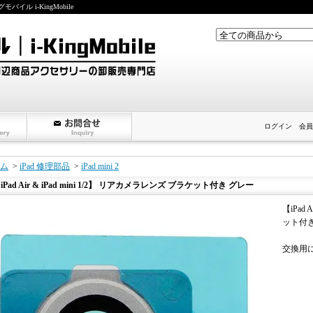
ル i-KingMobile
ログイン
会員
ム
>
iPad 修理部品
>
iPad mini 2
iPad Air & iPad mini 1/2】 リアカメラレンズ ブラケット付き グレー
【iPad 
ット付き
交換用