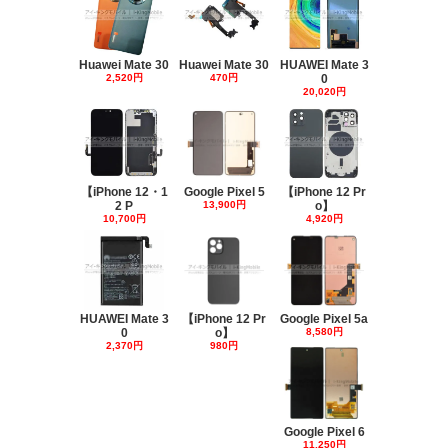
Huawei Mate 30
Huawei Mate 30
HUAWEI Mate 3
2,520円
470円
0
20,020円
【iPhone 12・1
Google Pixel 5
【iPhone 12 Pr
2 P
13,900円
o】
10,700円
4,920円
HUAWEI Mate 3
【iPhone 12 Pr
Google Pixel 5a
0
o】
8,580円
2,370円
980円
Google Pixel 6
11,250円