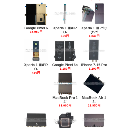
Google Pixel 6
Xperia 1 Ⅲ/PR
Xperia 1 Ⅲ バッ
15,950円
O-
クパ
120円
1,840円
Xperia 1 Ⅲ/PR
Google Pixel 6a
iPhone 7-15 Pro
O-
1,180円
1,200円
450円
MacBook Pro 1
MacBook Air 1
4'
3.
63,000円
26,950円