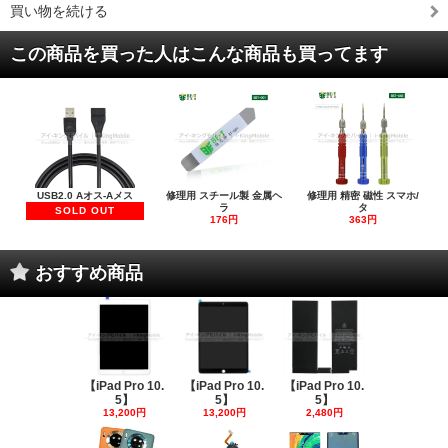
買い物を続ける
この商品を買った人はこんな商品も買ってます
USB2.0 Aオス-Aメス
修理用 スチール製 金属ヘ
修理用 精密 磁性 スマホ/
ラ
タ
SOLD OUT
176円
363円
おすすめ商品
【iPad Pro 10.
【iPad Pro 10.
【iPad Pro 10.
5】
5】
5】
13,200円
13,200円
2,480円