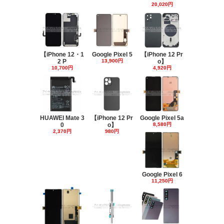
20,020円
【iPhone 12・1
Google Pixel 5
【iPhone 12 Pr
2 P
13,900円
o】
10,700円
4,920円
HUAWEI Mate 3
【iPhone 12 Pr
Google Pixel 5a
0
o】
8,580円
2,370円
980円
Google Pixel 6
11,250円