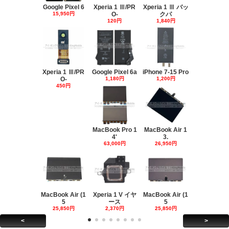
Google Pixel 6
Xperia 1 Ⅲ/PR
Xperia 1 Ⅲ バッ
15,950円
O-
クパ
120円
1,840円
Xperia 1 Ⅲ/PR
Google Pixel 6a
iPhone 7-15 Pro
O-
1,180円
1,200円
450円
MacBook Pro 1
MacBook Air 1
4'
3.
63,000円
26,950円
MacBook Air (1
Xperia 1 V イヤ
MacBook Air (1
5
ース
5
25,850円
2,370円
25,850円
<
>