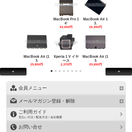
MacBook Pro 1
MacBook Air 1
4'
3.
63,000円
26,950円
MacBook Air (1
Xperia 1 V イヤ
MacBook Air (1
5
ース
5
25,850円
2,370円
25,850円
<
>
会員メニュー
メールマガジン登録・解除
ご利用ガイド
支払い方法 / 配送方法 / 会社概要
お問い合せ