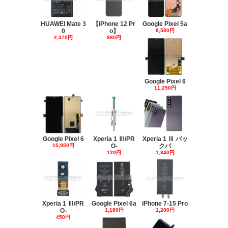
HUAWEI Mate 3
【iPhone 12 Pr
Google Pixel 5a
0
o】
8,580円
2,370円
980円
Google Pixel 6
11,250円
Google Pixel 6
Xperia 1 Ⅲ/PR
Xperia 1 Ⅲ バッ
15,950円
O-
クパ
120円
1,840円
Xperia 1 Ⅲ/PR
Google Pixel 6a
iPhone 7-15 Pro
O-
1,180円
1,200円
450円