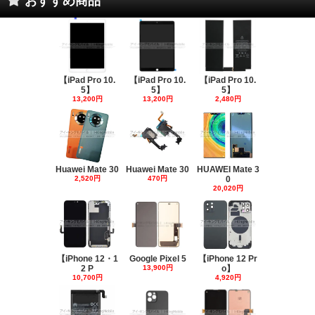
おすすめ商品
【iPad Pro 10.
【iPad Pro 10.
【iPad Pro 10.
5】
5】
5】
13,200円
13,200円
2,480円
Huawei Mate 30
Huawei Mate 30
HUAWEI Mate 3
2,520円
470円
0
20,020円
【iPhone 12・1
Google Pixel 5
【iPhone 12 Pr
2 P
13,900円
o】
10,700円
4,920円