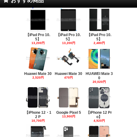
おすすめ商品
【iPad Pro 10.
【iPad Pro 10.
【iPad Pro 10.
5】
5】
5】
13,200円
13,200円
2,480円
Huawei Mate 30
Huawei Mate 30
HUAWEI Mate 3
2,520円
470円
0
20,020円
【iPhone 12・1
Google Pixel 5
【iPhone 12 Pr
2 P
13,900円
o】
10,700円
4,920円