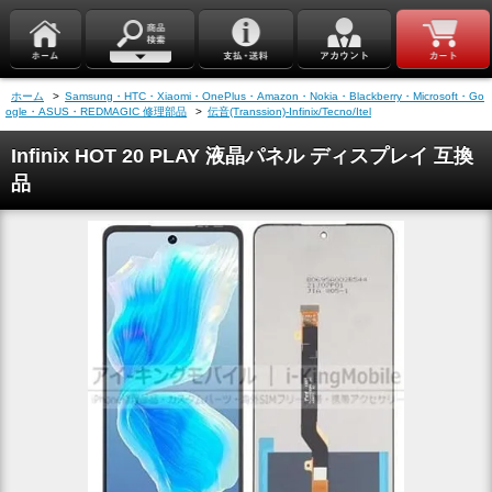
ホーム
>
Samsung・HTC・Xiaomi・OnePlus・Amazon・Nokia・Blackberry・Microsoft・Go
ogle・ASUS・REDMAGIC 修理部品
>
伝音(Transsion)-Infinix/Tecno/Itel
Infinix HOT 20 PLAY 液晶パネル ディスプレイ 互換
品