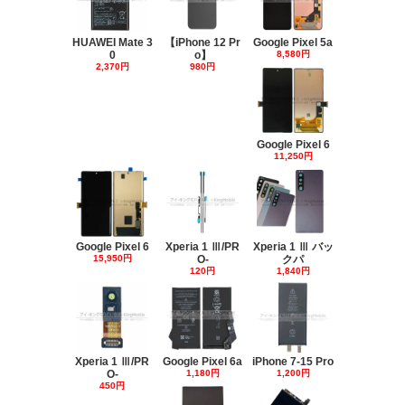
HUAWEI Mate 3
【iPhone 12 Pr
Google Pixel 5a
0
o】
8,580円
2,370円
980円
Google Pixel 6
11,250円
Google Pixel 6
Xperia 1 Ⅲ/PR
Xperia 1 Ⅲ バッ
15,950円
O-
クパ
120円
1,840円
Xperia 1 Ⅲ/PR
Google Pixel 6a
iPhone 7-15 Pro
O-
1,180円
1,200円
450円