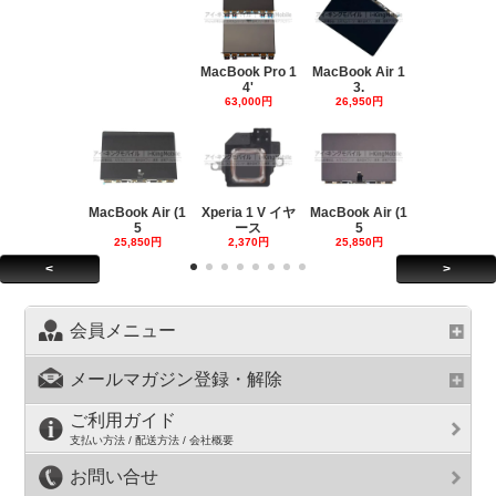
MacBook Pro 1
MacBook Air 1
4'
3.
63,000円
26,950円
MacBook Air (1
Xperia 1 V イヤ
MacBook Air (1
5
ース
5
25,850円
2,370円
25,850円
<
>
会員メニュー
メールマガジン登録・解除
ご利用ガイド
支払い方法 / 配送方法 / 会社概要
お問い合せ