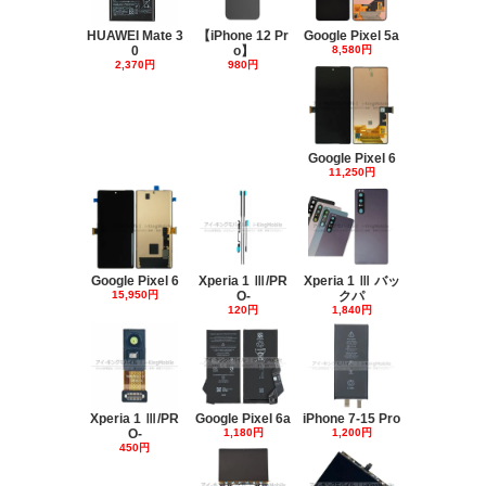
HUAWEI Mate 3
【iPhone 12 Pr
Google Pixel 5a
0
o】
8,580円
2,370円
980円
Google Pixel 6
11,250円
Google Pixel 6
Xperia 1 Ⅲ/PR
Xperia 1 Ⅲ バッ
15,950円
O-
クパ
120円
1,840円
Xperia 1 Ⅲ/PR
Google Pixel 6a
iPhone 7-15 Pro
O-
1,180円
1,200円
450円