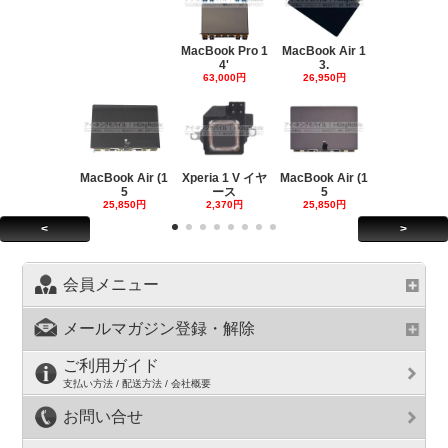
MacBook Pro 1
MacBook Air 1
4'
3.
63,000円
26,950円
MacBook Air (1
Xperia 1 V イヤ
MacBook Air (1
5
ース
5
25,850円
2,370円
25,850円
<
>
会員メニュー
メールマガジン登録・解除
ご利用ガイド
支払い方法 / 配送方法 / 会社概要
お問い合せ