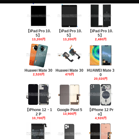
【iPad Pro 10.
【iPad Pro 10.
【iPad Pro 10.
5】
5】
5】
13,200円
13,200円
2,480円
Huawei Mate 30
Huawei Mate 30
HUAWEI Mate 3
2,520円
470円
0
20,020円
【iPhone 12・1
Google Pixel 5
【iPhone 12 Pr
2 P
13,900円
o】
10,700円
4,920円