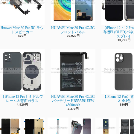
Huawei Mate 30 Pro 5G ラウ
HUAWEI Mate 30 Pro 4G/5G
【iPhone 12・12 P
ドスピーカー
フロントパネル
有機EL(OLED)パ
470円
20,020円
スプレイ
10,700円
【iPhone 12 Pro】ミドルフ
HUAWEI Mate 30 Pro 4G/5G
【iPhone 12 Pro
レーム＆背面ガラス
バッテリー HB555591EEW
ス 全4色
4,920円
4500mAh
980円
2,370円