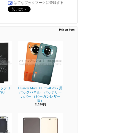
はてなブックマークに登録する
】 バッテリ
Huawei Mate 30 Pro 4G/5G 用
798
バックパネル バッテリー
カバー （ビーガンレザー
版）
2,520円