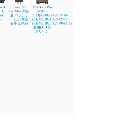
ixel
iPhone 7-15
MacBook Pro
テリ
Pro Max 大容
14''(Nov
mAh
量 バッテリ
2023)A2992&A2918/(14-
G
ーセル/電池
inch,M1,2021)A2442/(14-
セル 互換品
inch,M2,2023)A2779/A3112
通用LCD ス
クリーン