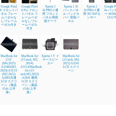
Google Pixel
Google Pixel
Xperia 1
Xperia 1 Ⅲ
Xperia 1
Google P
6 フロントパ
6 Pro フロン
Ⅲ/PRO-I 通
バックパネ
Ⅲ/PRO-I 通
6a バッ
ネル フレー
トパネル フ
用 フロント
ル バックカ
用 3D iToFセ
ー 4410
ムベゼルな
レームベゼ
パネル用両
バー 背面パ
ンサー
GLU7
し/フレーム
ルなし/フレ
面テープ
ネル
ベゼル付き
ームベゼル
付き
MacBook Air
MacBook Air
Xperia 1 V イ
MacBook Air
13.6"
(15-inch, M3,
ヤースピー
(15-inch, M4,
(M4,2025)
2024)
カー
2025) A3241
A3240/(M3,
A3114/MacBook
LCD スクリ
2024) A3113/
Air (15-
ーン
(M2,2022)
inch,M2,2023)
A2681共通
A2941 通用
LCD スクリ
LCD スクリ
ーン（液晶
ーン（液晶
のみ/上半
のみ/上半
身）
身）