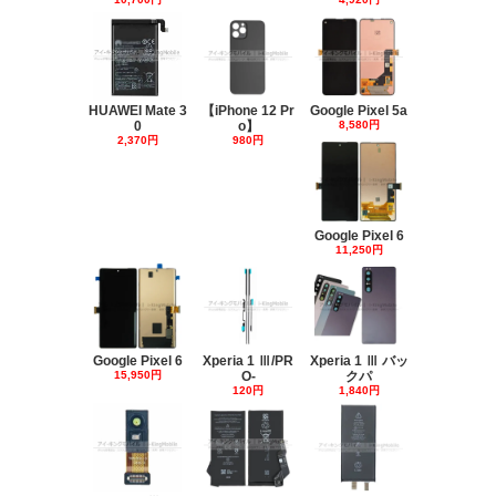
HUAWEI Mate 3
【iPhone 12 Pr
Google Pixel 5a
0
o】
8,580円
2,370円
980円
Google Pixel 6
11,250円
Google Pixel 6
Xperia 1 Ⅲ/PR
Xperia 1 Ⅲ バッ
15,950円
O-
クパ
120円
1,840円