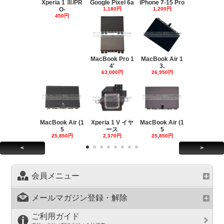
Xperia 1 Ⅲ/PR
Google Pixel 6a
iPhone 7-15 Pro
O-
1,180円
1,200円
450円
MacBook Pro 1
MacBook Air 1
4'
3.
63,000円
26,950円
MacBook Air (1
Xperia 1 V イヤ
MacBook Air (1
5
ース
5
25,850円
2,370円
25,850円
<
>
会員メニュー
メールマガジン登録・解除
ご利用ガイド