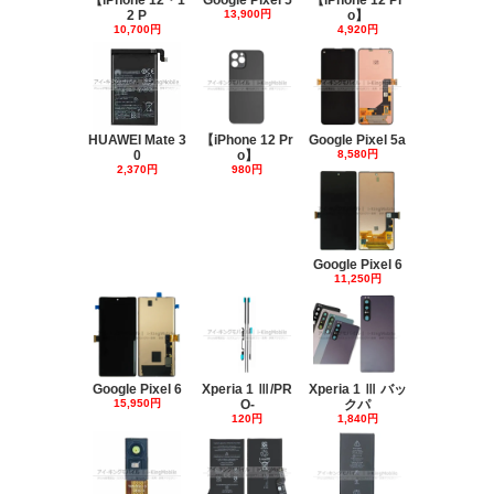
【iPhone 12・1
Google Pixel 5
【iPhone 12 Pr
2 P
13,900円
o】
10,700円
4,920円
HUAWEI Mate 3
【iPhone 12 Pr
Google Pixel 5a
0
o】
8,580円
2,370円
980円
Google Pixel 6
11,250円
Google Pixel 6
Xperia 1 Ⅲ/PR
Xperia 1 Ⅲ バッ
15,950円
O-
クパ
120円
1,840円