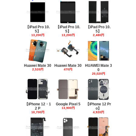
【iPad Pro 10.
【iPad Pro 10.
【iPad Pro 10.
5】
5】
5】
13,200円
13,200円
2,480円
Huawei Mate 30
Huawei Mate 30
HUAWEI Mate 3
2,520円
470円
0
20,020円
【iPhone 12・1
Google Pixel 5
【iPhone 12 Pr
2 P
13,900円
o】
10,700円
4,920円