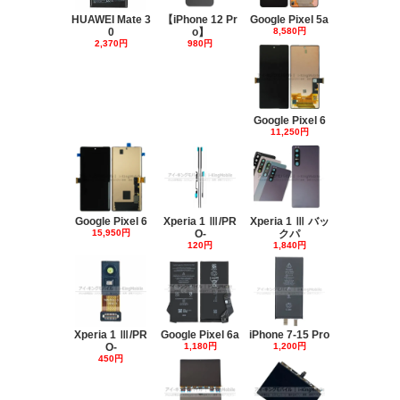
HUAWEI Mate 3
【iPhone 12 Pr
Google Pixel 5a
0
o】
8,580円
2,370円
980円
Google Pixel 6
11,250円
Google Pixel 6
Xperia 1 Ⅲ/PR
Xperia 1 Ⅲ バッ
15,950円
O-
クパ
120円
1,840円
Xperia 1 Ⅲ/PR
Google Pixel 6a
iPhone 7-15 Pro
O-
1,180円
1,200円
450円