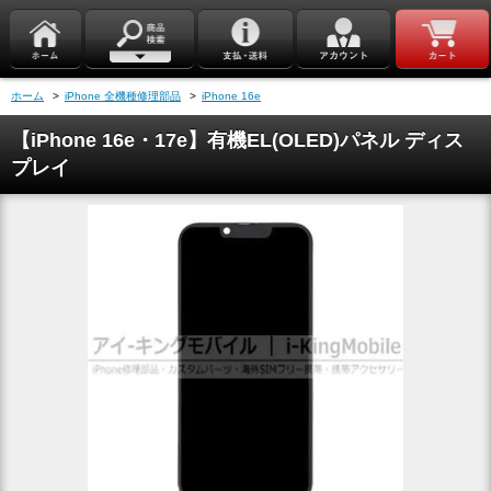
ホーム
>
iPhone 全機種修理部品
>
iPhone 16e
【iPhone 16e・17e】有機EL(OLED)パネル ディス
プレイ