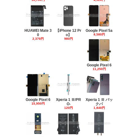
HUAWEI Mate 3
【iPhone 12 Pr
Google Pixel 5a
0
o】
8,580円
2,370円
980円
Google Pixel 6
11,250円
Google Pixel 6
Xperia 1 Ⅲ/PR
Xperia 1 Ⅲ バッ
15,950円
O-
クパ
120円
1,840円