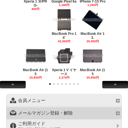
Xperia 1 Ⅲ/PR
Google Pixel 6a
iPhone 7-15 Pro
O-
1,180円
1,200円
450円
MacBook Pro 1
MacBook Air 1
4'
3.
63,000円
26,950円
MacBook Air (1
Xperia 1 V イヤ
MacBook Air (1
5
ース
5
25,850円
2,370円
25,850円
<
>
会員メニュー
メールマガジン登録・解除
ご利用ガイド