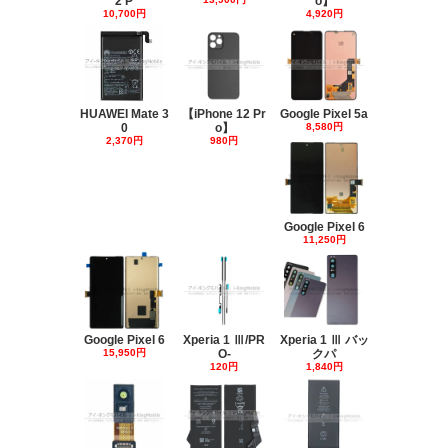
2 P
o】
10,700円
4,920円
HUAWEI Mate 3
【iPhone 12 Pr
Google Pixel 5a
0
o】
8,580円
2,370円
980円
Google Pixel 6
11,250円
Google Pixel 6
Xperia 1 Ⅲ/PR
Xperia 1 Ⅲ バッ
15,950円
O-
クパ
120円
1,840円