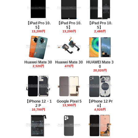
【iPad Pro 10.
【iPad Pro 10.
【iPad Pro 10.
5】
5】
5】
13,200円
13,200円
2,480円
Huawei Mate 30
Huawei Mate 30
HUAWEI Mate 3
2,520円
470円
0
20,020円
【iPhone 12・1
Google Pixel 5
【iPhone 12 Pr
2 P
13,900円
o】
10,700円
4,920円