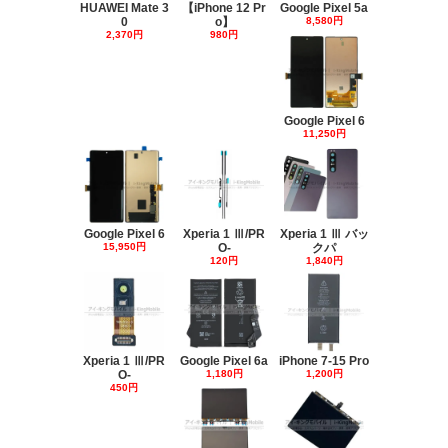
HUAWEI Mate 3
【iPhone 12 Pr
Google Pixel 5a
0
o】
8,580円
2,370円
980円
Google Pixel 6
11,250円
Google Pixel 6
Xperia 1 Ⅲ/PR
Xperia 1 Ⅲ バッ
15,950円
O-
クパ
120円
1,840円
Xperia 1 Ⅲ/PR
Google Pixel 6a
iPhone 7-15 Pro
O-
1,180円
1,200円
450円