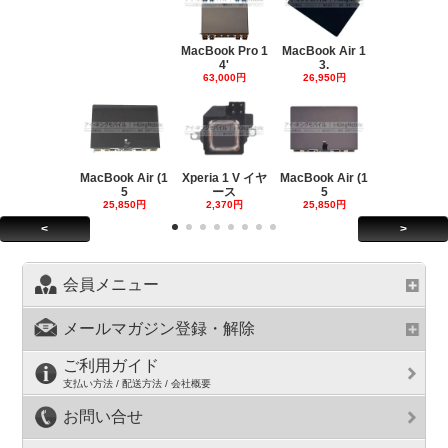
MacBook Pro 1
MacBook Air 1
4'
3.
63,000円
26,950円
MacBook Air (1
Xperia 1 V イヤ
MacBook Air (1
5
ース
5
25,850円
2,370円
25,850円
<
>
会員メニュー
メールマガジン登録・解除
ご利用ガイド
支払い方法 / 配送方法 / 会社概要
お問い合せ