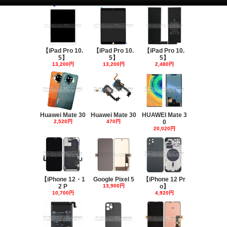
【iPad Pro 10.
【iPad Pro 10.
【iPad Pro 10.
5】
5】
5】
13,200円
13,200円
2,480円
Huawei Mate 30
Huawei Mate 30
HUAWEI Mate 3
2,520円
470円
0
20,020円
【iPhone 12・1
Google Pixel 5
【iPhone 12 Pr
2 P
13,900円
o】
10,700円
4,920円