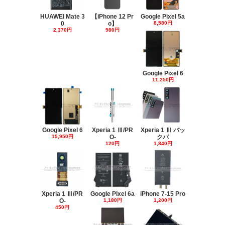
HUAWEI Mate 3
【iPhone 12 Pr
Google Pixel 5a
0
o】
8,580円
2,370円
980円
Google Pixel 6
11,250円
Google Pixel 6
Xperia 1 Ⅲ/PR
Xperia 1 Ⅲ バッ
15,950円
O-
クパ
120円
1,840円
Xperia 1 Ⅲ/PR
Google Pixel 6a
iPhone 7-15 Pro
O-
1,180円
1,200円
450円