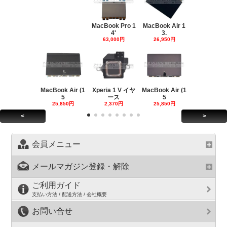
MacBook Pro 1
MacBook Air 1
4'
3.
63,000円
26,950円
MacBook Air (1
Xperia 1 V イヤ
MacBook Air (1
5
ース
5
25,850円
2,370円
25,850円
<
>
会員メニュー
メールマガジン登録・解除
ご利用ガイド
支払い方法 / 配送方法 / 会社概要
お問い合せ