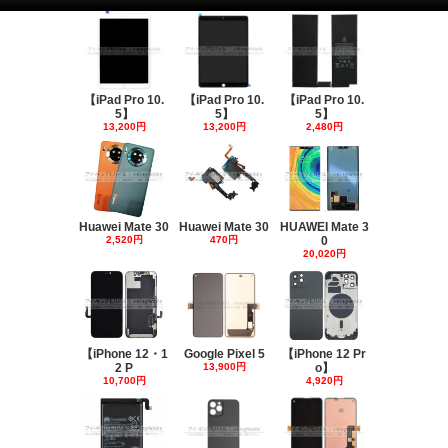
【iPad Pro 10.
【iPad Pro 10.
【iPad Pro 10.
5】
5】
5】
13,200円
13,200円
2,480円
Huawei Mate 30
Huawei Mate 30
HUAWEI Mate 3
2,520円
470円
0
20,020円
【iPhone 12・1
Google Pixel 5
【iPhone 12 Pr
2 P
13,900円
o】
10,700円
4,920円