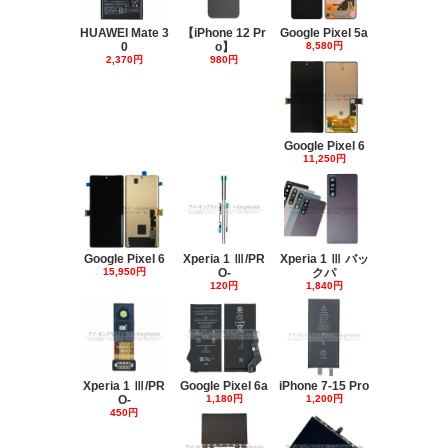
HUAWEI Mate 3
【iPhone 12 Pr
Google Pixel 5a
0
o】
8,580円
2,370円
980円
Google Pixel 6
11,250円
Google Pixel 6
Xperia 1 Ⅲ/PR
Xperia 1 Ⅲ バッ
15,950円
O-
クパ
120円
1,840円
Xperia 1 Ⅲ/PR
Google Pixel 6a
iPhone 7-15 Pro
O-
1,180円
1,200円
450円