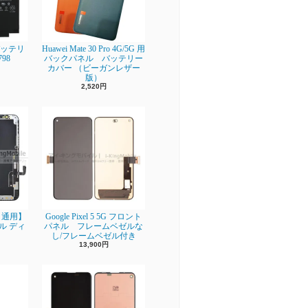
】 バッテリ
Huawei Mate 30 Pro 4G/5G 用
798
バックパネル バッテリー
カバー （ビーガンレザー
版）
2,520円
ro 通用】
Google Pixel 5 5G フロント
ネル ディ
パネル フレームベゼルな
し/フレームベゼル付き
13,900円