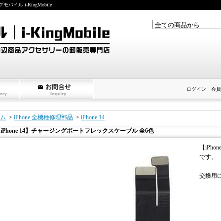
ル i-KingMobile
ログイン
会員
ム
>
iPhone 全機種修理部品
>
iPhone 14
iPhone 14】チャージングポートフレックスケーブル 全6色
【iPh
です。
交換用