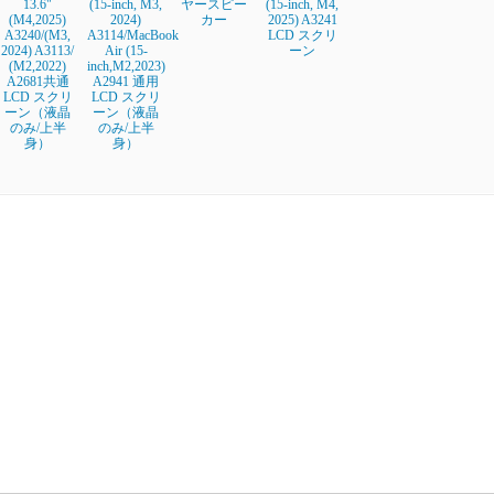
13.6"
(15-inch, M3,
ヤースピー
(15-inch, M4,
(M4,2025)
2024)
カー
2025) A3241
A3240/(M3,
A3114/MacBook
LCD スクリ
2024) A3113/
Air (15-
ーン
(M2,2022)
inch,M2,2023)
A2681共通
A2941 通用
LCD スクリ
LCD スクリ
ーン（液晶
ーン（液晶
のみ/上半
のみ/上半
身）
身）