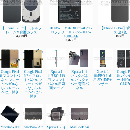
【iPhone 12 Pro】ミドルフ
HUAWEI Mate 30 Pro 4G/5G
【iPhone 12 Pro
レーム＆背面ガラス
バッテリー HB555591EEW
ス 全4色
4,920円
4500mAh
980円
2,370円
Google Pixel
Google Pixel
Xperia 1
Xperia 1 Ⅲ
Xperia 1
Google P
6 フロントパ
6 Pro フロン
Ⅲ/PRO-I 通
バックパネ
Ⅲ/PRO-I 通
6a バッ
ネル フレー
トパネル フ
用 フロント
ル バックカ
用 3D iToFセ
ー 4410
ムベゼルな
レームベゼ
パネル用両
バー 背面パ
ンサー
GLU7
し/フレーム
ルなし/フレ
面テープ
ネル
ベゼル付き
ームベゼル
付き
MacBook Air
MacBook Air
Xperia 1 V イ
MacBook Air