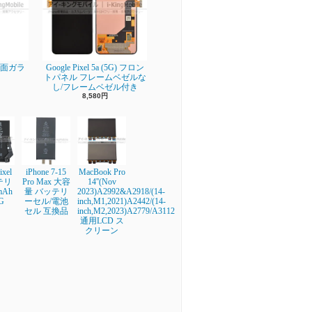
】背面ガラ
Google Pixel 5a (5G) フロン
トパネル フレームベゼルな
し/フレームベゼル付き
8,580円
ixel
iPhone 7-15
MacBook Pro
テリ
Pro Max 大容
14''(Nov
mAh
量 バッテリ
2023)A2992&A2918/(14-
G
ーセル/電池
inch,M1,2021)A2442/(14-
セル 互換品
inch,M2,2023)A2779/A3112
通用LCD ス
クリーン