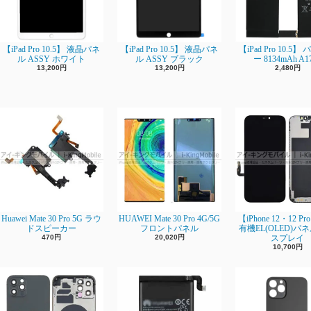
【iPad Pro 10.5】 液晶パネ
【iPad Pro 10.5】 液晶パネ
【iPad Pro 10.5
ル ASSY ホワイト
ル ASSY ブラック
ー 8134mAh A1
13,200円
13,200円
2,480円
Huawei Mate 30 Pro 5G ラウ
HUAWEI Mate 30 Pro 4G/5G
【iPhone 12・12 P
ドスピーカー
フロントパネル
有機EL(OLED)パ
470円
20,020円
スプレイ
10,700円