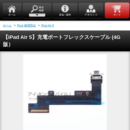
ホーム
>
iPad 修理部品
>
iPad Air 5
【iPad Air 5】充電ポートフレックスケーブル (4G
版）