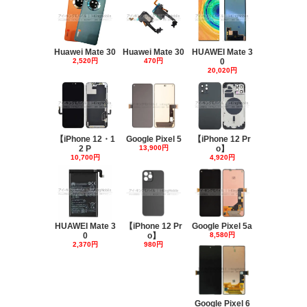
Huawei Mate 30
Huawei Mate 30
HUAWEI Mate 3
2,520円
470円
0
20,020円
【iPhone 12・1
Google Pixel 5
【iPhone 12 Pr
2 P
13,900円
o】
10,700円
4,920円
HUAWEI Mate 3
【iPhone 12 Pr
Google Pixel 5a
0
o】
8,580円
2,370円
980円
Google Pixel 6