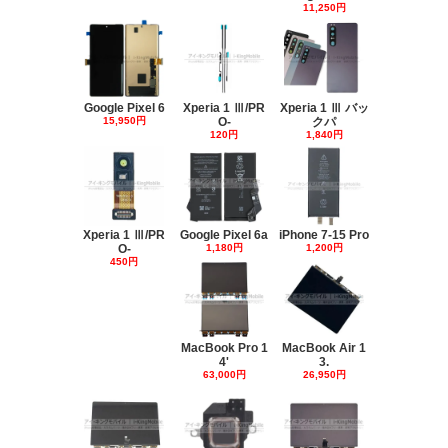
11,250円
Google Pixel 6
Xperia 1 Ⅲ/PR
Xperia 1 Ⅲ バッ
15,950円
O-
クパ
120円
1,840円
Xperia 1 Ⅲ/PR
Google Pixel 6a
iPhone 7-15 Pro
O-
1,180円
1,200円
450円
MacBook Pro 1
MacBook Air 1
4'
3.
63,000円
26,950円