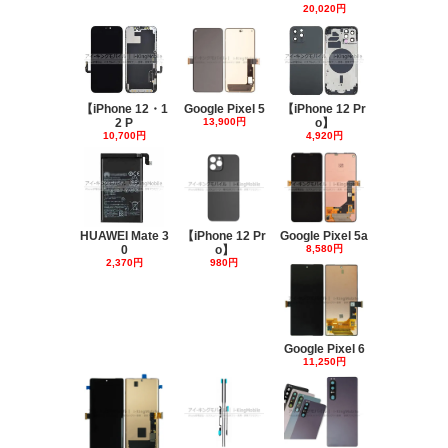
20,020円
【iPhone 12・1
Google Pixel 5
【iPhone 12 Pr
2 P
13,900円
o】
10,700円
4,920円
HUAWEI Mate 3
【iPhone 12 Pr
Google Pixel 5a
0
o】
8,580円
2,370円
980円
Google Pixel 6
11,250円