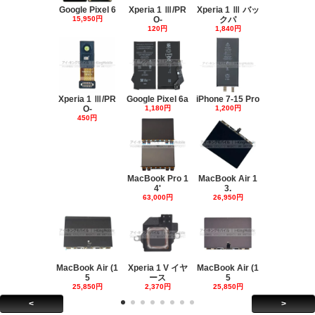
Google Pixel 6
Xperia 1 Ⅲ/PR
Xperia 1 Ⅲ バッ
15,950円
O-
クパ
120円
1,840円
Xperia 1 Ⅲ/PR
Google Pixel 6a
iPhone 7-15 Pro
O-
1,180円
1,200円
450円
MacBook Pro 1
MacBook Air 1
4'
3.
63,000円
26,950円
MacBook Air (1
Xperia 1 V イヤ
MacBook Air (1
5
ース
5
25,850円
2,370円
25,850円
<
>