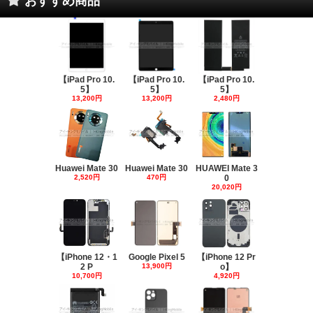
おすすめ商品
【iPad Pro 10.
【iPad Pro 10.
【iPad Pro 10.
5】
5】
5】
13,200円
13,200円
2,480円
Huawei Mate 30
Huawei Mate 30
HUAWEI Mate 3
2,520円
470円
0
20,020円
【iPhone 12・1
Google Pixel 5
【iPhone 12 Pr
2 P
13,900円
o】
10,700円
4,920円