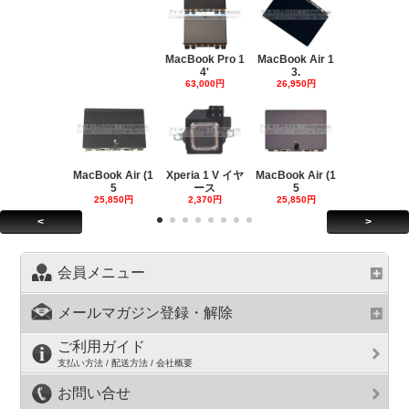
MacBook Pro 1
MacBook Air 1
4'
3.
63,000円
26,950円
MacBook Air (1
Xperia 1 V イヤ
MacBook Air (1
5
ース
5
25,850円
2,370円
25,850円
<
>
会員メニュー
メールマガジン登録・解除
ご利用ガイド
支払い方法 / 配送方法 / 会社概要
お問い合せ