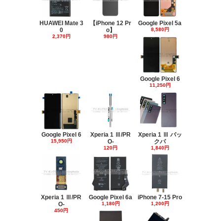
HUAWEI Mate 3
【iPhone 12 Pr
Google Pixel 5a
0
o】
8,580円
2,370円
980円
Google Pixel 6
11,250円
Google Pixel 6
Xperia 1 Ⅲ/PR
Xperia 1 Ⅲ バッ
15,950円
O-
クパ
120円
1,840円
Xperia 1 Ⅲ/PR
Google Pixel 6a
iPhone 7-15 Pro
O-
1,180円
1,200円
450円