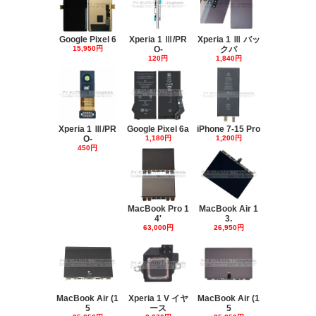
Google Pixel 6
Xperia 1 Ⅲ/PR
Xperia 1 Ⅲ バッ
15,950円
O-
クパ
120円
1,840円
Xperia 1 Ⅲ/PR
Google Pixel 6a
iPhone 7-15 Pro
O-
1,180円
1,200円
450円
MacBook Pro 1
MacBook Air 1
4'
3.
63,000円
26,950円
MacBook Air (1
Xperia 1 V イヤ
MacBook Air (1
5
ース
5