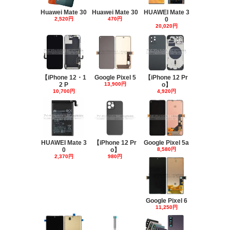
Huawei Mate 30
Huawei Mate 30
HUAWEI Mate 3
2,520円
470円
0
20,020円
【iPhone 12・1
Google Pixel 5
【iPhone 12 Pr
2 P
13,900円
o】
10,700円
4,920円
HUAWEI Mate 3
【iPhone 12 Pr
Google Pixel 5a
0
o】
8,580円
2,370円
980円
Google Pixel 6
11,250円