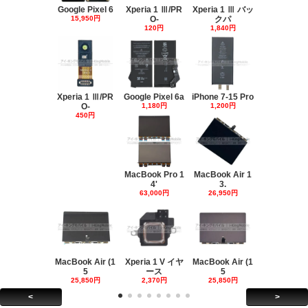
Google Pixel 6
Xperia 1 Ⅲ/PR
Xperia 1 Ⅲ バッ
15,950円
O-
クパ
120円
1,840円
Xperia 1 Ⅲ/PR
Google Pixel 6a
iPhone 7-15 Pro
O-
1,180円
1,200円
450円
MacBook Pro 1
MacBook Air 1
4'
3.
63,000円
26,950円
MacBook Air (1
Xperia 1 V イヤ
MacBook Air (1
5
ース
5
25,850円
2,370円
25,850円
<
>