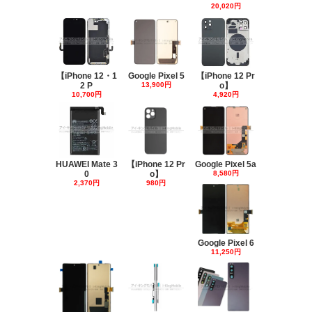
20,020円
【iPhone 12・1
Google Pixel 5
【iPhone 12 Pr
2 P
13,900円
o】
10,700円
4,920円
HUAWEI Mate 3
【iPhone 12 Pr
Google Pixel 5a
0
o】
8,580円
2,370円
980円
Google Pixel 6
11,250円