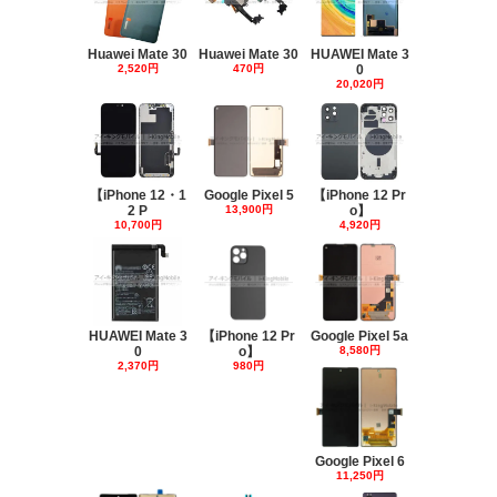
Huawei Mate 30
Huawei Mate 30
HUAWEI Mate 3
2,520円
470円
0
20,020円
【iPhone 12・1
Google Pixel 5
【iPhone 12 Pr
2 P
13,900円
o】
10,700円
4,920円
HUAWEI Mate 3
【iPhone 12 Pr
Google Pixel 5a
0
o】
8,580円
2,370円
980円
Google Pixel 6
11,250円