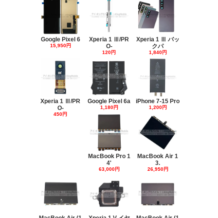
Google Pixel 6
Xperia 1 Ⅲ/PR
Xperia 1 Ⅲ バッ
15,950円
O-
クパ
120円
1,840円
Xperia 1 Ⅲ/PR
Google Pixel 6a
iPhone 7-15 Pro
O-
1,180円
1,200円
450円
MacBook Pro 1
MacBook Air 1
4'
3.
63,000円
26,950円