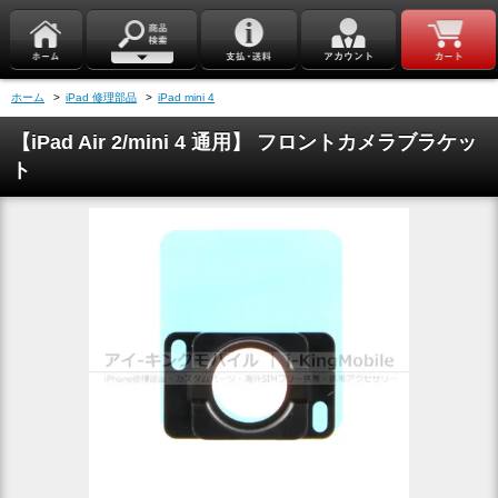
ホーム
>
iPad 修理部品
>
iPad mini 4
【iPad Air 2/mini 4 通用】 フロントカメラブラケッ
ト