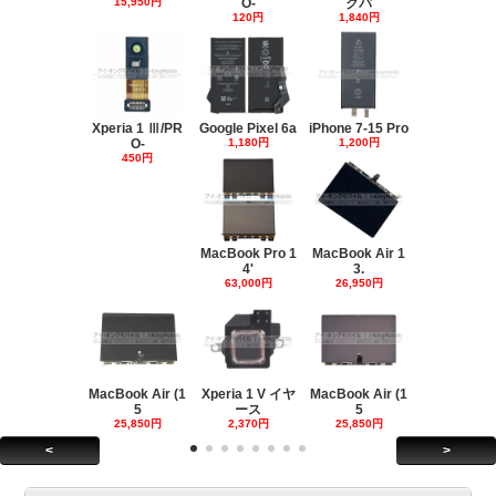
15,950円
O-
クパ
120円
1,840円
Xperia 1 Ⅲ/PR
Google Pixel 6a
iPhone 7-15 Pro
O-
1,180円
1,200円
450円
MacBook Pro 1
MacBook Air 1
4'
3.
63,000円
26,950円
MacBook Air (1
Xperia 1 V イヤ
MacBook Air (1
5
ース
5
25,850円
2,370円
25,850円
<
>