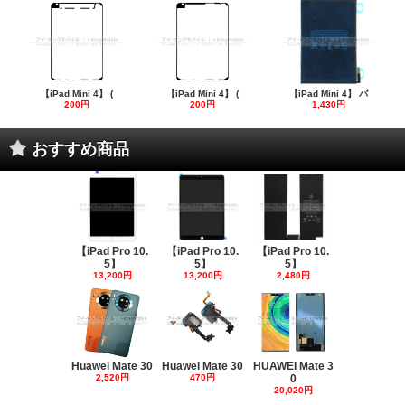
【iPad Mini 4】 (
【iPad Mini 4】 (
【iPad Mini 4】 バ
200円
200円
1,430円
おすすめ商品
【iPad Pro 10.
【iPad Pro 10.
【iPad Pro 10.
5】
5】
5】
13,200円
13,200円
2,480円
Huawei Mate 30
Huawei Mate 30
HUAWEI Mate 3
2,520円
470円
0
20,020円