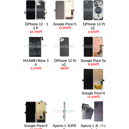
【iPhone 12・1
Google Pixel 5
【iPhone 12 Pr
2 P
13,900円
o】
10,700円
4,920円
HUAWEI Mate 3
【iPhone 12 Pr
Google Pixel 5a
0
o】
8,580円
2,370円
980円
Google Pixel 6
11,250円
Google Pixel 6
Xperia 1 Ⅲ/PR
Xperia 1 Ⅲ バッ