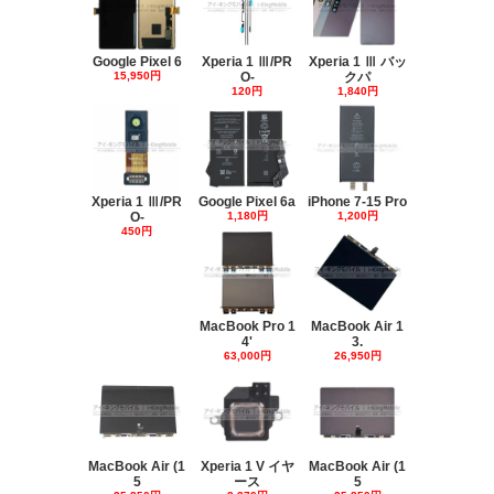
Google Pixel 6
Xperia 1 Ⅲ/PR
Xperia 1 Ⅲ バッ
15,950円
O-
クパ
120円
1,840円
Xperia 1 Ⅲ/PR
Google Pixel 6a
iPhone 7-15 Pro
O-
1,180円
1,200円
450円
MacBook Pro 1
MacBook Air 1
4'
3.
63,000円
26,950円
MacBook Air (1
Xperia 1 V イヤ
MacBook Air (1
5
ース
5