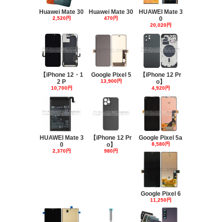
Huawei Mate 30
Huawei Mate 30
HUAWEI Mate 3
2,520円
470円
0
20,020円
【iPhone 12・1
Google Pixel 5
【iPhone 12 Pr
2 P
13,900円
o】
10,700円
4,920円
HUAWEI Mate 3
【iPhone 12 Pr
Google Pixel 5a
0
o】
8,580円
2,370円
980円
Google Pixel 6
11,250円