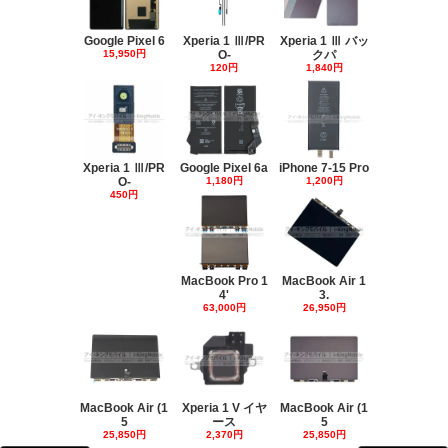
Google Pixel 6
Xperia 1 Ⅲ/PR
Xperia 1 Ⅲ バッ
15,950円
O-
クパ
120円
1,840円
Xperia 1 Ⅲ/PR
Google Pixel 6a
iPhone 7-15 Pro
O-
1,180円
1,200円
450円
MacBook Pro 1
MacBook Air 1
4'
3.
63,000円
26,950円
MacBook Air (1
Xperia 1 V イヤ
MacBook Air (1
5
ース
5
25,850円
2,370円
25,850円