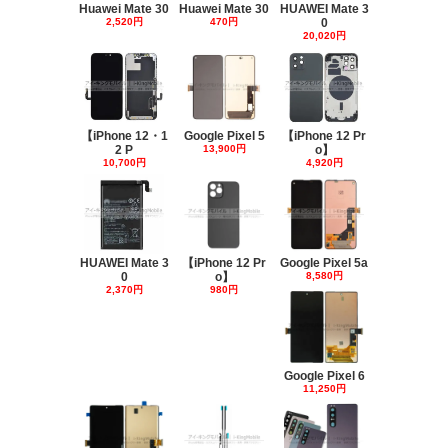
Huawei Mate 30
Huawei Mate 30
HUAWEI Mate 3
2,520円
470円
0
20,020円
【iPhone 12・1
Google Pixel 5
【iPhone 12 Pr
2 P
13,900円
o】
10,700円
4,920円
HUAWEI Mate 3
【iPhone 12 Pr
Google Pixel 5a
0
o】
8,580円
2,370円
980円
Google Pixel 6
11,250円