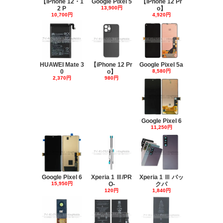
【iPhone 12・1
Google Pixel 5
【iPhone 12 Pr
2 P
13,900円
o】
10,700円
4,920円
HUAWEI Mate 3
【iPhone 12 Pr
Google Pixel 5a
0
o】
8,580円
2,370円
980円
Google Pixel 6
11,250円
Google Pixel 6
Xperia 1 Ⅲ/PR
Xperia 1 Ⅲ バッ
15,950円
O-
クパ
120円
1,840円