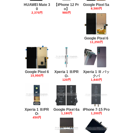
HUAWEI Mate 3
【iPhone 12 Pr
Google Pixel 5a
0
o】
8,580円
2,370円
980円
Google Pixel 6
11,250円
Google Pixel 6
Xperia 1 Ⅲ/PR
Xperia 1 Ⅲ バッ
15,950円
O-
クパ
120円
1,840円
Xperia 1 Ⅲ/PR
Google Pixel 6a
iPhone 7-15 Pro
O-
1,180円
1,200円
450円