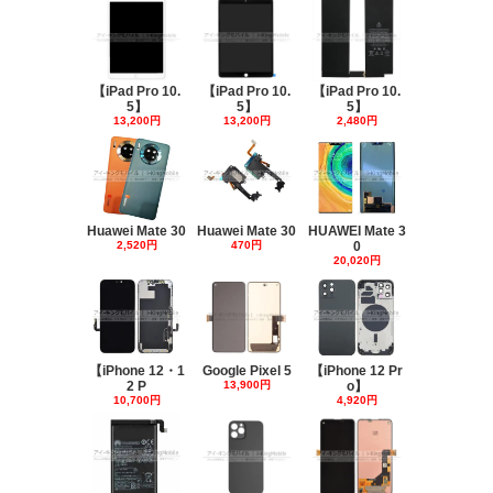
【iPad Pro 10.
【iPad Pro 10.
【iPad Pro 10.
5】
5】
5】
13,200円
13,200円
2,480円
Huawei Mate 30
Huawei Mate 30
HUAWEI Mate 3
2,520円
470円
0
20,020円
【iPhone 12・1
Google Pixel 5
【iPhone 12 Pr
2 P
13,900円
o】
10,700円
4,920円